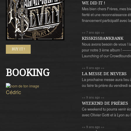
WE DID IT !
Mes bien chers Frères, mes b
fierté et une reconnaissance ét
financement participatif avec
++ 7 ans ago ++
KISSKISSBANKBANK
Nous avons besoin de vous ! la
BUY IT !
pour notre 3 ème albu
Launching of our Crowdfoundi
++ 9 ans ago ++
BOOKING
LA MESSE DE NEVERS
La prochaine messe aura lieu à
ou faire ta prière du vendredi soi
Cédric
++ 9 ans ago ++
WEEKEND DE PRIÈRES
Ce weekend tu pourra venir éc
avec Olivier Gotti et à Lyon au K
++ 9 ans ago ++