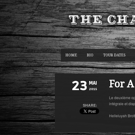
HOME
BIO
TOUR DATES
For 
23
MAI
2015
Le deuxième op
intégrale et dis
SHARE:
Helleluyah Brot