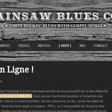
MUSIC
VIDEOS
PHOTOS
| SHOP |
PRO
CONTACT
en Ligne !
es,
es Chainsaw & Erich Chainsaw sont fier de vous accueillir sur le site officiel De
AW BLUES COWBOYS |
. Vous pouvez maintenant accéder à l’ensemble des
er l’album en avant première, voir les vidéos live, le clip , suivre les dates de
r. Vous trouverez aussi un espace « PRO » ou il est possible de récupérer des
 illustrer vos articles ou encore le logo en vectoriel! Il y a encore un petit soucis