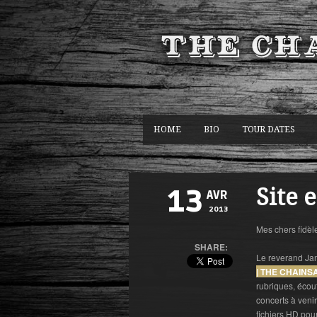
HOME
BIO
TOUR DATES
Site 
13
AVR
2013
Mes chers fidèl
SHARE:
Le reverand Jam
| THE CHAINS
rubriques, écout
concerts à veni
fichiers HD pour