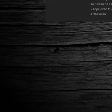
au niveau de l’a
« https://tcbc.f
J.Chainsaw