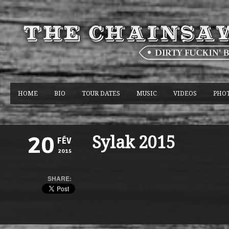
HOME
BIO
TOUR DATES
MUSIC
VIDEOS
PHO
Sylak 2015
20
FÉV
2015
SHARE: